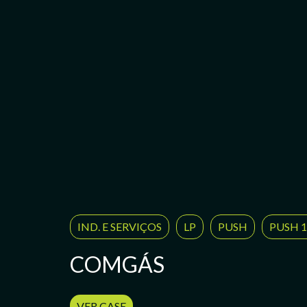
IND. E SERVIÇOS
LP
PUSH
PUSH 
COMGÁS
VER CASE