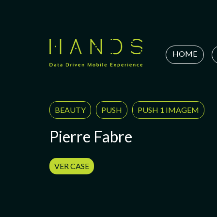
Skip
to
content
HOME
BEAUTY
PUSH
PUSH 1 IMAGEM
Pierre Fabre
VER CASE