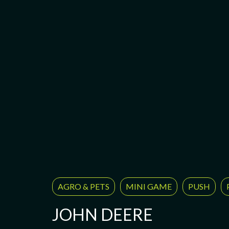
AGRO & PETS
MINI GAME
PUSH
JOHN DEERE