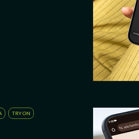
A
TRY ON