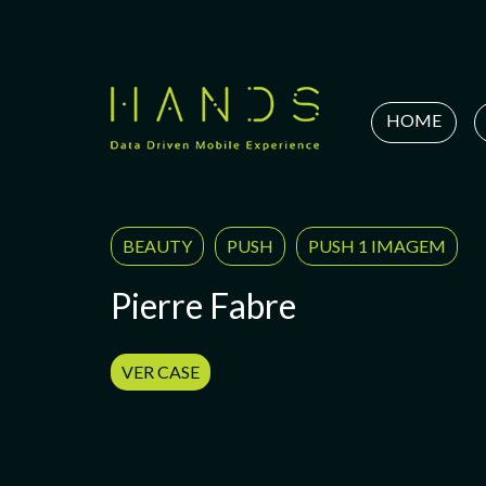
Skip
to
content
HOME
BEAUTY
PUSH
PUSH 1 IMAGEM
Pierre Fabre
VER CASE