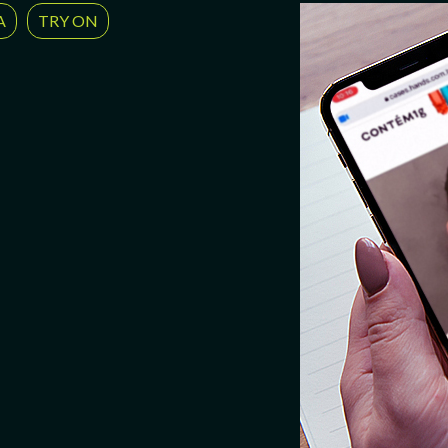
A
TRY ON