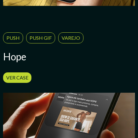
PUSH
PUSH GIF
VAREJO
Hope
VER CASE