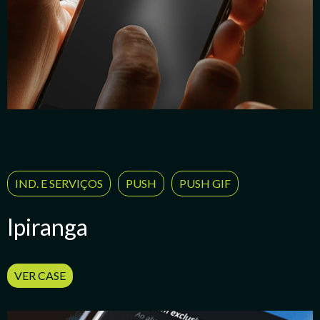
IND. E SERVIÇOS
PUSH
PUSH GIF
Ipiranga
VER CASE