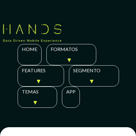
Skip
to
content
HOME
FORMATOS
FEATURES
SEGMENTO
TEMAS
APP