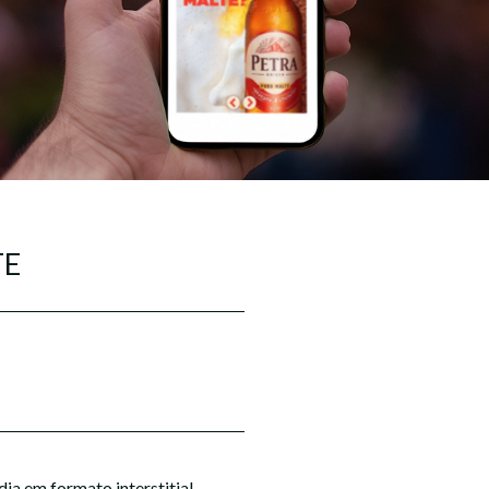
TE
ia em formato interstitial